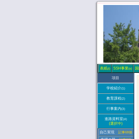
表紙
SSH事業
国
(t)
(s)
項目
学校紹介
(1)
教育課程
(2)
行事案内
(3)
進路資料室
(4)
(選択中)
自己実現
記事68個