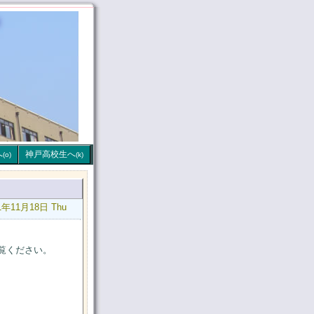
へ
神戸高校生へ
(o)
(k)
21年11月18日 Thu
でご覧ください。