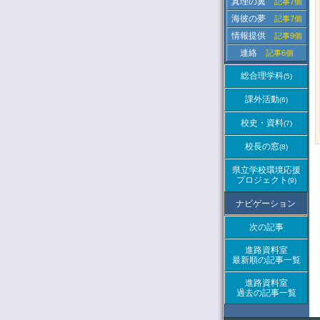
真理の翼
記事7個
海彼の夢
記事7個
情報提供
記事9個
連絡
記事6個
総合理学科
(5)
課外活動
(6)
校史・資料
(7)
校長の窓
(8)
県立学校環境応援
プロジェクト
(9)
ナビゲーション
次の記事
進路資料室
最新順の記事一覧
進路資料室
過去の記事一覧