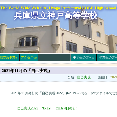
The World Wide Web Site, Hyogo Prefectural KOBE High School
兵庫県立神戸高等学校
際交流事業
アクセス
中学生の方へ
卒業生の方
(c)
(a)
(j)
2021年11月の「自己実現」
自己実現
20
分類：
発信日：
2021年11月発行の「自己実現2022」(No.19～21)を，pdfファイル
自己実現2022 No.19 （11月4日発行）