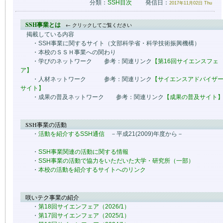
分類：
SSH目次
発信日：
2017年11月02日 Thu
SSH事業とは
← クリックしてご覧ください
掲載している内容
・SSH事業に関するサイト（文部科学省・科学技術振興機構）
・本校のＳＳＨ事業への関わり
・学びのネットワーク 参考：関連リンク
【第16回サイエンスフェ
ア】
・人材ネットワーク 参考：関連リンク
【サイエンスアドバイザ
サイト】
・成果の普及ネットワーク 参考：関連リンク
【成果の普及サイト
SSH事業の活動
・
活動を紹介するSSH通信
－平成21(2009)年度から－
・
SSH事業関連の活動に関する情報
・
SSH事業の活動で協力をいただいた大学・研究所（一部）
・
本校の活動を紹介するサイトへのリンク
咲いテク事業の紹介
・
第18回サイエンフェア（2026/1）
・
第17回サイエンフェア（2025/1）