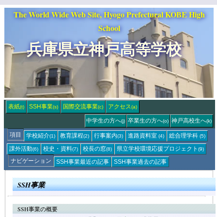
The World Wide Web Site, Hyogo Prefectural KOBE High
School
兵庫県立神戸高等学校
表紙
SSH事業
国際交流事業
アクセス
(t)
(s)
(c)
(a)
中学生の方へ
卒業生の方へ
神戸高校生へ
(j)
(o)
(k)
項目
学校紹介
教育課程
行事案内
進路資料室
総合理学科
(1)
(2)
(3)
(4)
(5)
課外活動
校史・資料
校長の窓
県立学校環境応援
プロジェクト
(6)
(7)
(8)
(9)
ナビゲーション
SSH事業
最近の記事
SSH事業
過去の記事
SSH事業
SSH事業の概要