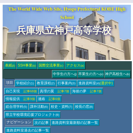
The World Wide Web Site, Hyogo Prefectural KOBE High
School
兵庫県立神戸高等学校
表紙
SSH事業
国際交流事業
アクセス
(t)
(s)
(c)
(a)
中学生の方へ
卒業生の方へ
神戸高校生へ
(j)
(o)
(k)
項目
学校紹介
教育課程
行事案内
進路資料室
(選択中)
(1)
(2)
(3)
(4)
自己実現
真理の翼
海彼の夢
記事68個
記事7個
記事7個
情報提供
連絡
記事9個
記事6個
総合理学科
課外活動
校史・資料
校長の窓
(5)
(6)
(7)
(8)
県立学校環境応援
プロジェクト
(9)
ナビゲーション
次の記事
進路資料室
最新順の記事一覧
進路資料室
過去の記事一覧