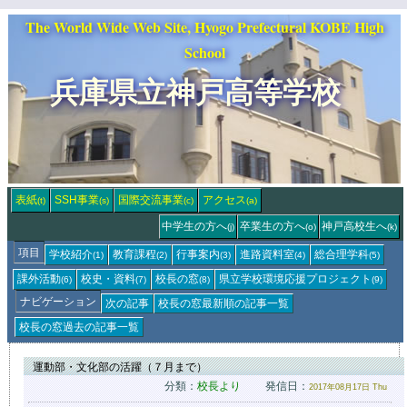
The World Wide Web Site, Hyogo Prefectural KOBE High
School
兵庫県立神戸高等学校
表紙
SSH事業
国際交流事業
アクセス
(t)
(s)
(c)
(a)
中学生の方へ
卒業生の方へ
神戸高校生へ
(j)
(o)
(k)
項目
学校紹介
教育課程
行事案内
進路資料室
総合理学科
(1)
(2)
(3)
(4)
(5)
課外活動
校史・資料
校長の窓
県立学校環境応援
プロジェクト
(6)
(7)
(8)
(9)
ナビゲーション
次の記事
校長の窓
最新順の記事一覧
校長の窓
過去の記事一覧
運動部・文化部の活躍（７月まで）
分類：
校長より
発信日：
2017年08月17日 Thu