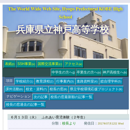
The World Wide Web Site, Hyogo Prefectural KOBE High
School
兵庫県立神戸高等学校
表紙
SSH事業
国際交流事業
アクセス
(t)
(s)
(c)
(a)
中学生の方へ
卒業生の方へ
神戸高校生へ
(j)
(o)
(k)
項目
学校紹介
教育課程
行事案内
進路資料室
総合理学科
(1)
(2)
(3)
(4)
(5)
課外活動
校史・資料
校長の窓
県立学校環境応援
プロジェクト
(6)
(7)
(8)
(9)
ナビゲーション
次の記事
校長の窓
最新順の記事一覧
校長の窓
過去の記事一覧
６月１３日（火） ふれあい育児体験（２年生）
分類：
校長より
発信日：
2017年07月12日 Wed